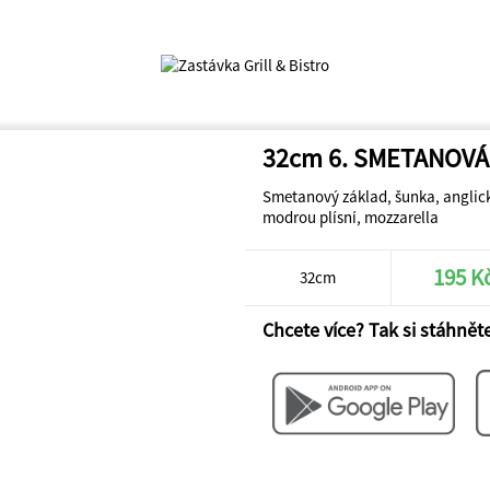
32cm 6. SMETANOVÁ
Smetanový základ, šunka, anglick
modrou plísní, mozzarella
195 K
32cm
Chcete více? Tak si stáhněte